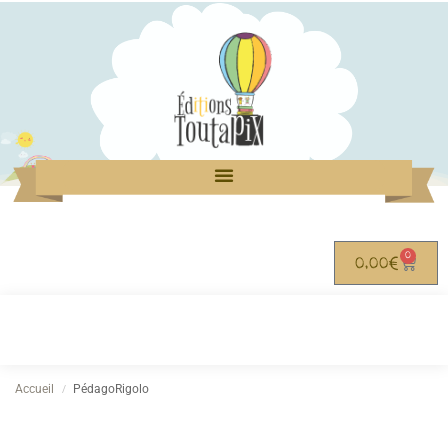
0
0,00
€
Accueil
PédagoRigolo
/